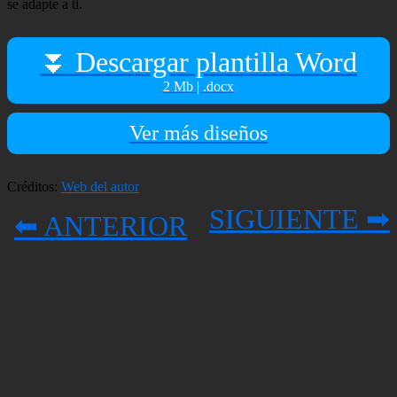
se adapte a ti.
⏬ Descargar plantilla Word
2 Mb | .docx
Ver más diseños
Créditos:
Web del autor
SIGUIENTE ➡
⬅ ANTERIOR