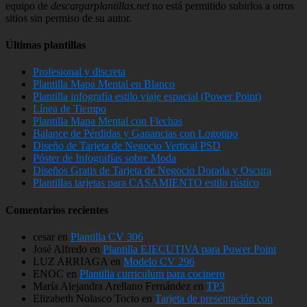
equipo de
descargarplantillas.net
no está permitido subirlos a otros
sitios sin permiso de su autor.
Últimas plantillas
Profesional y discreta
Plantilla Mapa Mental en Blanco
Plantilla infografía estilo viaje espacial (Power Point)
Línea de Tiempo
Plantilla Mapa Mental con Flechas
Balance de Pérdidas y Ganancias con Logotipo
Diseño de Tarjeta de Negocio Vertical PSD
Póster de Infografías sobre Moda
Diseños Gratis de Tarjeta de Negocio Dorada y Oscura
Plantillas tarjetas para CASAMIENTO estilo rústico
Comentarios recientes
cesar
en
Plantilla CV 306
José Alfredo
en
Plantilla EJECUTIVA para Power Point
LUZ ARRIAGA
en
Modelo CV 296
ENOC
en
Plantilla curriculum para cocinero
María Alejandra Arellano Fernández
en
TP3
Elizabeth Nolasco Tocto
en
Tarjeta de presentación con